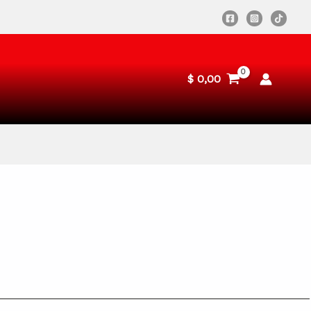
$
0,00